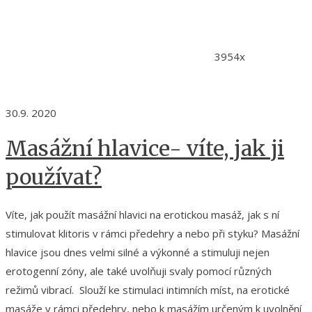
3954x
30.9. 2020
Masážní hlavice- víte, jak ji
používat?
Víte, jak použít masážní hlavici na erotickou masáž, jak s ní
stimulovat klitoris v rámci předehry a nebo při styku? Masážní
hlavice jsou dnes velmi silné a výkonné a stimuluji nejen
erotogenní zóny, ale také uvolňuji svaly pomocí různých
režimů vibrací. Slouží ke stimulaci intimních míst, na erotické
masáže v rámci předehry, nebo k masážím určeným k uvolnění