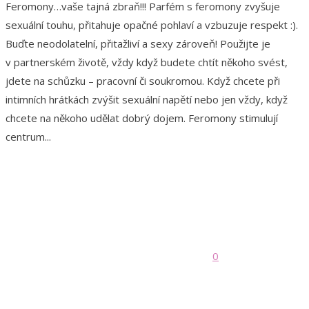
Feromony…vaše tajná zbraň!!! Parfém s feromony zvyšuje
sexuální touhu, přitahuje opačné pohlaví a vzbuzuje respekt :).
Buďte neodolatelní, přitažliví a sexy zároveň! Použijte je
v partnerském životě, vždy když budete chtít někoho svést,
jdete na schůzku – pracovní či soukromou. Když chcete při
intimních hrátkách zvýšit sexuální napětí nebo jen vždy, když
chcete na někoho udělat dobrý dojem. Feromony stimulují
centrum...
0