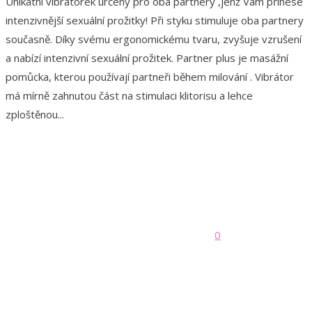
Unikátní vibrátorek určený pro oba partnery ,jenž Vám přinese
intenzivnější sexuální prožitky! Při styku stimuluje oba partnery
současně. Díky svému ergonomickému tvaru, zvyšuje vzrušení
a nabízí intenzivní sexuální prožitek. Partner plus je masážní
pomůcka, kterou používají partneři během milování . Vibrátor
má mírně zahnutou část na stimulaci klitorisu a lehce
zploštěnou...
0