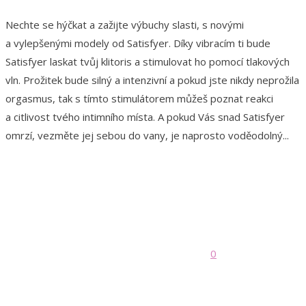
Nechte se hýčkat a zažijte výbuchy slasti, s novými
a vylepšenými modely od Satisfyer. Díky vibracím ti bude
Satisfyer laskat tvůj klitoris a stimulovat ho pomocí tlakových
vln. Prožitek bude silný a intenzivní a pokud jste nikdy neprožila
orgasmus, tak s tímto stimulátorem můžeš poznat reakci
a citlivost tvého intimního místa. A pokud Vás snad Satisfyer
omrzí, vezměte jej sebou do vany, je naprosto voděodolný...
0