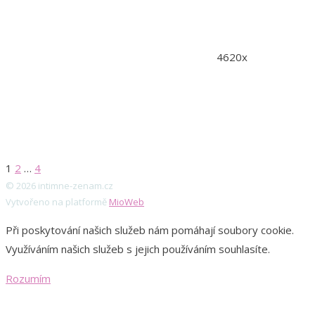
4620x
Navigace
pro
příspěvky
1
2
…
4
© 2026 intimne-zenam.cz
Vytvořeno na platformě
MioWeb
Při poskytování našich služeb nám pomáhají soubory cookie.
Využíváním našich služeb s jejich používáním souhlasíte.
Rozumím