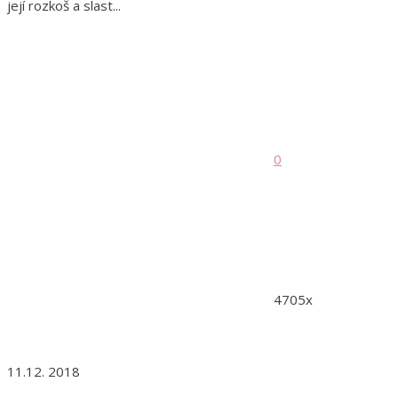
její rozkoš a slast...
0
4705x
11.12. 2018