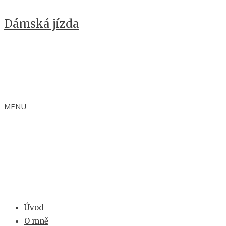
Dámská jízda
MENU
Úvod
O mně