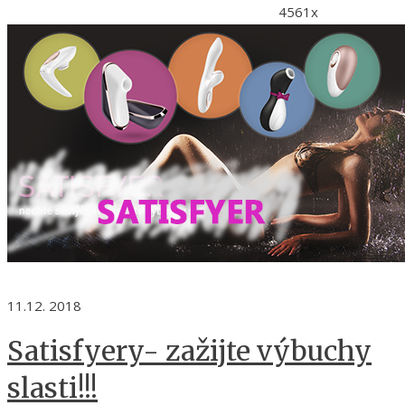
4561x
11.12. 2018
Satisfyery- zažijte výbuchy
slasti!!!