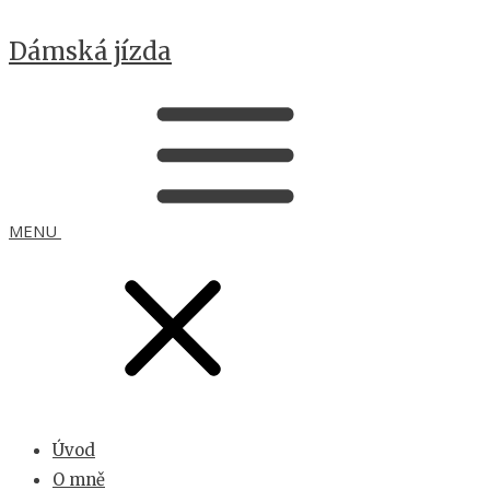
Dámská jízda
MENU
Úvod
O mně