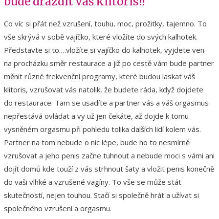
bude dráždit váš klitoris!!
Co víc si přát než vzrušení, touhu, moc, prožitky, tajemno. To
vše skrývá v sobě vajíčko, které vložíte do svých kalhotek.
Představte si to….vložíte si vajíčko do kalhotek, vyjdete ven
na procházku směr restaurace a již po cestě vám bude partner
měnit různé frekvenční programy, které budou laskat váš
klitoris, vzrušovat vás natolik, že budete ráda, když dojdete
do restaurace. Tam se usadíte a partner vás a váš orgasmus
nepřestává ovládat a vy už jen čekáte, až dojde k tomu
vysněném orgasmu při pohledu tolika dalších lidí kolem vás.
Partner na tom nebude o nic lépe, bude ho to nesmírně
vzrušovat a jeho penis začne tuhnout a nebude moci s vámi ani
dojít domů kde touží z vás strhnout šaty a vložit penis konečně
do vaši vlhké a vzrušené vagíny. To vše se může stát
skutečností, nejen touhou. Stačí si společně hrát a užívat si
společného vzrušení a orgasmu.