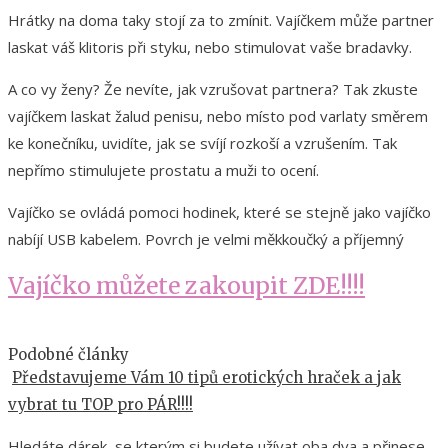
Hrátky na doma taky stojí za to zmínit. Vajíčkem může partner
laskat váš klitoris při styku, nebo stimulovat vaše bradavky.
A co vy ženy? Že nevíte, jak vzrušovat partnera? Tak zkuste
vajíčkem laskat žalud penisu, nebo místo pod varlaty směrem
ke konečníku, uvidíte, jak se svíjí rozkoší a vzrušením. Tak
nepřímo stimulujete prostatu a muži to ocení.
Vajíčko se ovládá pomoci hodinek, které se stejně jako vajíčko
nabíjí USB kabelem. Povrch je velmi měkkoučký a příjemný
Vajíčko můžete zakoupit ZDE!!!!
Podobné články
Představujeme Vám 10 tipů erotických hraček a jak
vybrat tu TOP pro PÁR!!!!
Hledáte dárek, se kterým si budete užívat oba dva a přinese