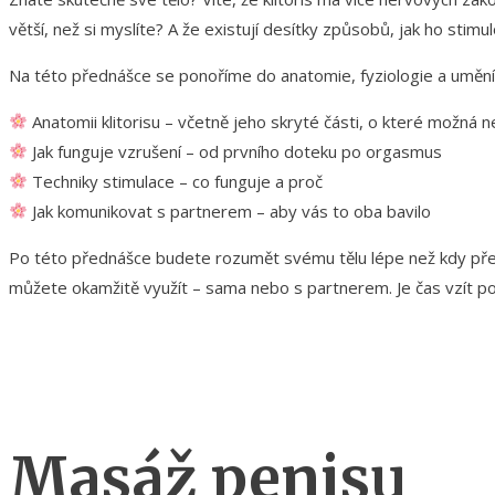
větší, než si myslíte? A že existují desítky způsobů, jak ho stimu
Na této přednášce se ponoříme do anatomie, fyziologie a umění s
Anatomii klitorisu – včetně jeho skryté části, o které možná n
Jak funguje vzrušení – od prvního doteku po orgasmus
Techniky stimulace – co funguje a proč
Jak komunikovat s partnerem – aby vás to oba bavilo
Po této přednášce budete rozumět svému tělu lépe než kdy předt
můžete okamžitě využít – sama nebo s partnerem. Je čas vzít pot
Masáž penisu