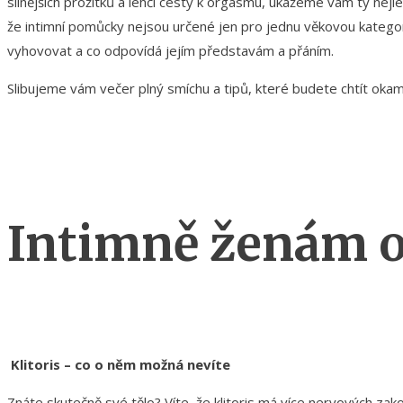
silnějších prožitků a lehčí cesty k orgasmu, ukážeme vám ty nej
že intimní pomůcky nejsou určené jen pro jednu věkovou kategorii
vyhovovat a co odpovídá jejím představám a přáním.
Slibujeme vám večer plný smíchu a tipů, které budete chtít oka
Intimně ženám o 
Klitoris – co o něm možná nevíte
Znáte skutečně své tělo? Víte, že klitoris má více nervových za