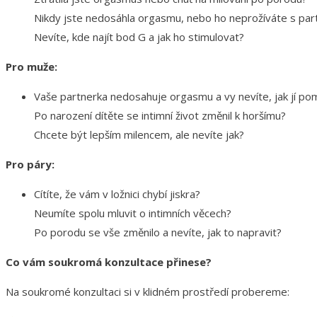
Nikdy jste nedosáhla orgasmu, nebo ho neprožíváte s pa
Nevíte, kde najít bod G a jak ho stimulovat?
Pro muže:
Vaše partnerka nedosahuje orgasmu a vy nevíte, jak jí po
Po narození dítěte se intimní život změnil k horšímu?
Chcete být lepším milencem, ale nevíte jak?
Pro páry:
Cítíte, že vám v ložnici chybí jiskra?
Neumíte spolu mluvit o intimních věcech?
Po porodu se vše změnilo a nevíte, jak to napravit?
Co vám soukromá konzultace přinese?
Na soukromé konzultaci si v klidném prostředí probereme: