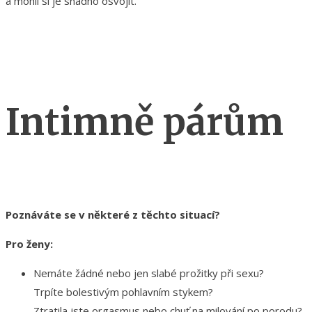
a mohli si je snadno osvojit.
Intimně párům
Poznáváte se v některé z těchto situací?
Pro ženy:
Nemáte žádné nebo jen slabé prožitky při sexu?
Trpíte bolestivým pohlavním stykem?
Ztratila jste orgasmus nebo chuť na milování po porodu?