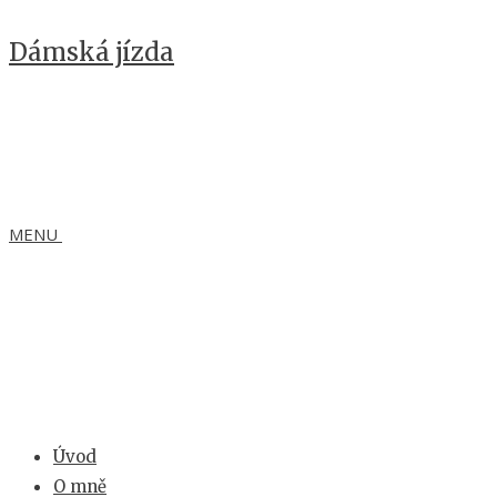
Dámská jízda
MENU
Úvod
O mně