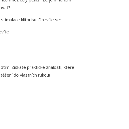
lovat?
timulace klitorisu. Dozvíte se:
evíte
ím. Získáte praktické znalosti, které
ěšení do vlastních rukou!