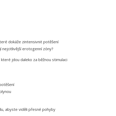
teré dokáže zintensivnit potěšení
 nejcitlivější erotogenní zóny?
 které jdou daleko za běžnou stimulaci
potěšení
zplynou
du, abyste viděli přesné pohyby