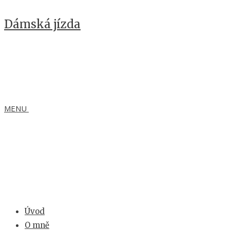
Dámská jízda
MENU
Úvod
O mně