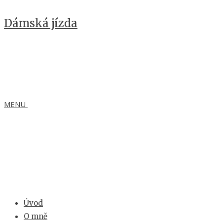
Dámská jízda
MENU
Úvod
O mně