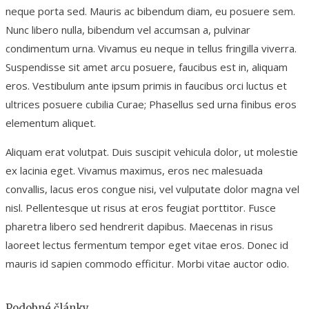
neque porta sed. Mauris ac bibendum diam, eu posuere sem.
Nunc libero nulla, bibendum vel accumsan a, pulvinar
condimentum urna. Vivamus eu neque in tellus fringilla viverra.
Suspendisse sit amet arcu posuere, faucibus est in, aliquam
eros. Vestibulum ante ipsum primis in faucibus orci luctus et
ultrices posuere cubilia Curae; Phasellus sed urna finibus eros
elementum aliquet.
Aliquam erat volutpat. Duis suscipit vehicula dolor, ut molestie
ex lacinia eget. Vivamus maximus, eros nec malesuada
convallis, lacus eros congue nisi, vel vulputate dolor magna vel
nisl. Pellentesque ut risus at eros feugiat porttitor. Fusce
pharetra libero sed hendrerit dapibus. Maecenas in risus
laoreet lectus fermentum tempor eget vitae eros. Donec id
mauris id sapien commodo efficitur. Morbi vitae auctor odio.
Podobné články