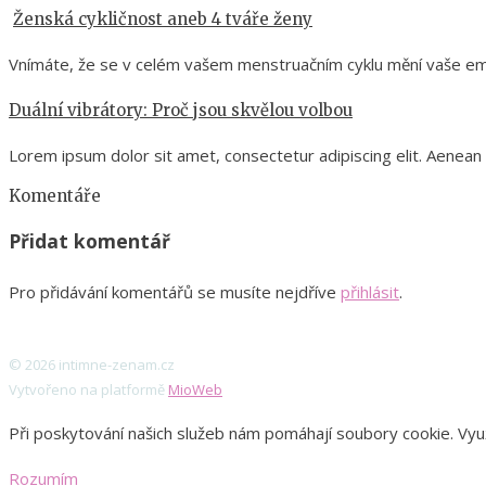
Ženská cykličnost aneb 4 tváře ženy
Vnímáte, že se v celém vašem menstruačním cyklu mění vaše em
Duální vibrátory: Proč jsou skvělou volbou
Lorem ipsum dolor sit amet, consectetur adipiscing elit. Aenea
Komentáře
Přidat komentář
Pro přidávání komentářů se musíte nejdříve
přihlásit
.
© 2026 intimne-zenam.cz
Vytvořeno na platformě
MioWeb
Při poskytování našich služeb nám pomáhají soubory cookie. Využí
Rozumím