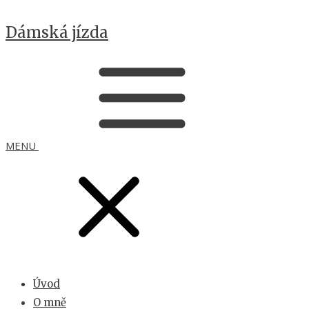
Dámská jízda
MENU
Úvod
O mně