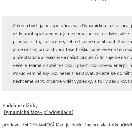
K čemu bych já nejlépe přirovnala Dynamickou fázi je jaro
vždy pocit spokojenosti. Jsme i emočně málo citlivé, takže 
prosadit si to, co chceme, čeho chceme dosáhnout. Realizuj
jsme rychlé, produktivní a také trošku zaměřené na ten mužs
a předkládání a realizování našich projektů. Snižuje se nám
večera. Máme v sobě fyzickou i psychickou novou energii, nepr
Pokud vám nějaký úkol nešel zrealizovat, zkuste se do něho
nechceme vařit, chceme vidět výsledky, a to i v sexu-když
Podobné články
Dynamická fáze- předovulační
předovulační DYNAMICKÁ fáze je ideální čas pro vlastní koučink!