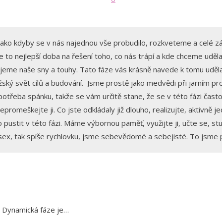
, jako kdyby se v nás najednou vše probudilo, rozkveteme a celé
je to nejlepší doba na řešení toho, co nás trápí a kde chceme uděl
eme naše sny a touhy. Tato fáze vás krásně navede k tomu udělat 
ký svět cílů a budování. Jsme prostě jako medvědi při jarním prob
 potřeba spánku, takže se vám určitě stane, že se v této fázi čast
omeškejte ji. Co jste odkládaly již dlouho, realizujte, aktivně jed
 pustit v této fázi. Máme výbornou paměť, využijte ji, učte se, 
 sex, tak spíše rychlovku, jsme sebevědomé a sebejisté. To jsme
!! Dynamická fáze je…