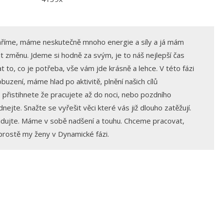
 záříme, máme neskutečně mnoho energie a síly a já mám
at změnu. Jdeme si hodně za svým, je to náš nejlepší čas
to, co je potřeba, vše vám jde krásně a lehce. V této fázi
uzení, máme hlad po aktivitě, plnění našich cílů
o přistihnete že pracujete až do noci, nebo pozdního
nejte. Snažte se vyřešit věci které vás již dlouho zatěžují.
studujte. Máme v sobě nadšení a touhu. Chceme pracovat,
 prostě my ženy v Dynamické fázi.