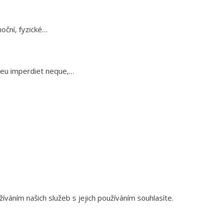
oční, fyzické…
n eu imperdiet neque,…
váním našich služeb s jejich používáním souhlasíte.